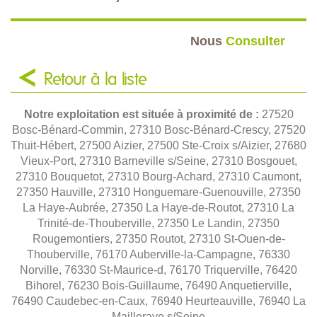
Nous
Consulter
Retour à la liste
Notre exploitation est située à proximité de :
27520
Bosc-Bénard-Commin, 27310 Bosc-Bénard-Crescy, 27520
Thuit-Hébert, 27500 Aizier, 27500 Ste-Croix s/Aizier, 27680
Vieux-Port, 27310 Barneville s/Seine, 27310 Bosgouet,
27310 Bouquetot, 27310 Bourg-Achard, 27310 Caumont,
27350 Hauville, 27310 Honguemare-Guenouville, 27350
La Haye-Aubrée, 27350 La Haye-de-Routot, 27310 La
Trinité-de-Thouberville, 27350 Le Landin, 27350
Rougemontiers, 27350 Routot, 27310 St-Ouen-de-
Thouberville, 76170 Auberville-la-Campagne, 76330
Norville, 76330 St-Maurice-d, 76170 Triquerville, 76420
Bihorel, 76230 Bois-Guillaume, 76490 Anquetierville,
76490 Caudebec-en-Caux, 76940 Heurteauville, 76940 La
Mailleraye s/Seine