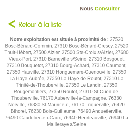
Nous
Consulter
Retour à la liste
Notre exploitation est située à proximité de :
27520
Bosc-Bénard-Commin, 27310 Bosc-Bénard-Crescy, 27520
Thuit-Hébert, 27500 Aizier, 27500 Ste-Croix s/Aizier, 27680
Vieux-Port, 27310 Barneville s/Seine, 27310 Bosgouet,
27310 Bouquetot, 27310 Bourg-Achard, 27310 Caumont,
27350 Hauville, 27310 Honguemare-Guenouville, 27350
La Haye-Aubrée, 27350 La Haye-de-Routot, 27310 La
Trinité-de-Thouberville, 27350 Le Landin, 27350
Rougemontiers, 27350 Routot, 27310 St-Ouen-de-
Thouberville, 76170 Auberville-la-Campagne, 76330
Norville, 76330 St-Maurice-d, 76170 Triquerville, 76420
Bihorel, 76230 Bois-Guillaume, 76490 Anquetierville,
76490 Caudebec-en-Caux, 76940 Heurteauville, 76940 La
Mailleraye s/Seine