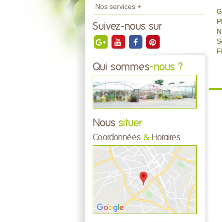
Nos services +
G
P
Suivez-nous sur
N
S
F
Qui sommes
-nous ?
Nous
situer
Coordonnées
&
Horaires