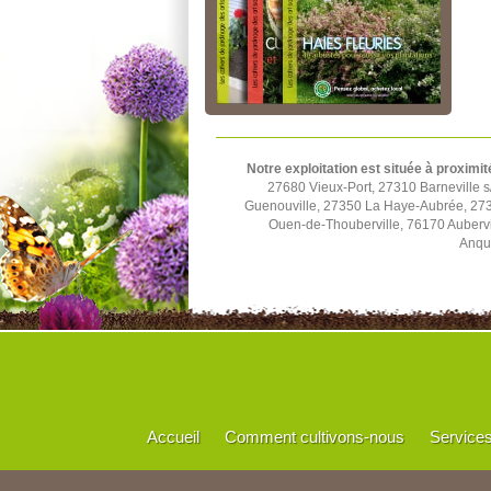
Notre exploitation est située à proximit
27680 Vieux-Port, 27310 Barneville
Guenouville, 27350 La Haye-Aubrée, 273
Ouen-de-Thouberville, 76170 Aubervi
Anque
Accueil
Comment cultivons-nous
Service