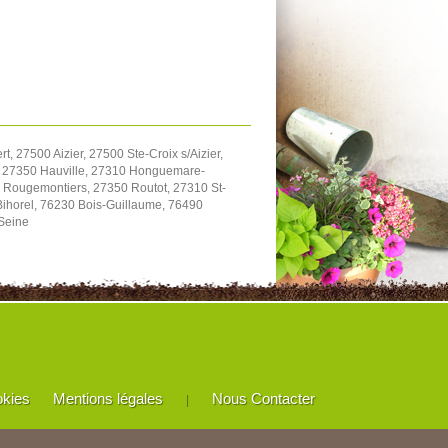
27500 Aizier, 27500 Ste-Croix s/Aizier,
, 27350 Hauville, 27310 Honguemare-
 Rougemontiers, 27350 Routot, 27310 St-
Bihorel, 76230 Bois-Guillaume, 76490
/Seine
okies
Mentions légales
Nous Contacter
|