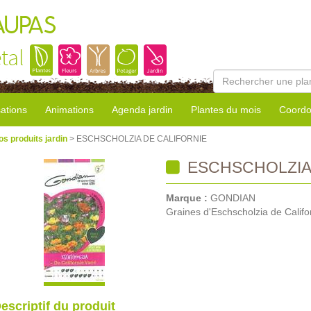
AUPAS
tal
sations
Animations
Agenda jardin
Plantes du mois
Coordo
os produits jardin
> ESCHSCHOLZIA DE CALIFORNIE
ESCHSCHOLZIA 
Marque :
GONDIAN
Graines d'Eschscholzia de Califo
escriptif du produit