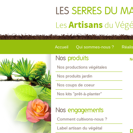
LES
SERRES DU M
Artisans
Végé
Les
du
Accueil
Qui sommes-nous ?
Réali
Nos
produits
N
Nos productions végétales
Nos produits jardin
Nos coups de coeur
Nos kits "prêt-à-planter"
Nos
engagements
Comment cultivons-nous ?
Label artisan du végétal
D