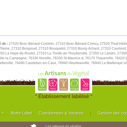
é de :
27520 Bosc-Bénard-Commin, 27310 Bosc-Bénard-Crescy, 27520 Thuit-Hébert, 
 s/Seine, 27310 Bosgouet, 27310 Bouquetot, 27310 Bourg-Achard, 27310 Caumont
50 La Haye-de-Routot, 27310 La Trinité-de-Thouberville, 27350 Le Landin, 27350
lle-la-Campagne, 76330 Norville, 76330 St-Maurice-d, 76170 Triquerville, 76420 
tierville, 76490 Caudebec-en-Caux, 76940 Heurteauville, 76940 La Mailleraye s
" Établissement labélisé "
s +
Notre Label
Coordonnées & horaires
Gestion des co
|
Les artisans du végétal