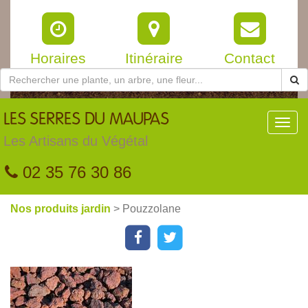
Horaires
Itinéraire
Contact
LES
SERRES DU MAUPAS
Toggl
navig
Les Artisans du Végétal
02 35 76 30 86
Nos produits jardin
> Pouzzolane