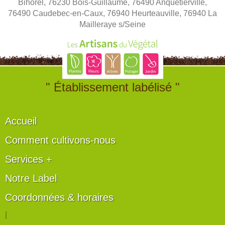
Bihorel, 76230 Bois-Guillaume, 76490 Anquetierville,
76490 Caudebec-en-Caux, 76940 Heurteauville, 76940 La
Mailleraye s/Seine
" Établissement labélisé "
Accueil
Comment cultivons-nous
Services +
Notre Label
Coordonnées & horaires
|