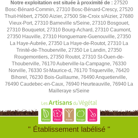
Notre exploitation est située à proximité de :
27520
Bosc-Bénard-Commin, 27310 Bosc-Bénard-Crescy, 27520
Thuit-Hébert, 27500 Aizier, 27500 Ste-Croix s/Aizier, 27680
Vieux-Port, 27310 Barneville s/Seine, 27310 Bosgouet,
27310 Bouquetot, 27310 Bourg-Achard, 27310 Caumont,
27350 Hauville, 27310 Honguemare-Guenouville, 27350
La Haye-Aubrée, 27350 La Haye-de-Routot, 27310 La
Trinité-de-Thouberville, 27350 Le Landin, 27350
Rougemontiers, 27350 Routot, 27310 St-Ouen-de-
Thouberville, 76170 Auberville-la-Campagne, 76330
Norville, 76330 St-Maurice-d, 76170 Triquerville, 76420
Bihorel, 76230 Bois-Guillaume, 76490 Anquetierville,
76490 Caudebec-en-Caux, 76940 Heurteauville, 76940 La
Mailleraye s/Seine
" Établissement labélisé "