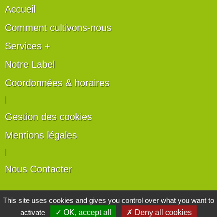
Accueil
Comment cultivons-nous
Services +
Notre Label
Coordonnées & horaires
|
Gestion des cookies
Mentions légales
|
Nous Contacter
Les artisans du végétal
This site uses cookies and gives you control over what you want to
activate
✓ OK, accept all
✗ Deny all cookies
Horticulteurs et pépinièristes de France