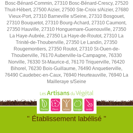
Bosc-Bénard-Commin, 27310 Bosc-Bénard-Crescy, 27520
Thuit-Hébert, 27500 Aizier, 27500 Ste-Croix s/Aizier, 27680
Vieux-Port, 27310 Barneville s/Seine, 27310 Bosgouet,
27310 Bouquetot, 27310 Bourg-Achard, 27310 Caumont,
27350 Hauville, 27310 Honguemare-Guenouville, 27350
La Haye-Aubrée, 27350 La Haye-de-Routot, 27310 La
Trinité-de-Thouberville, 27350 Le Landin, 27350
Rougemontiers, 27350 Routot, 27310 St-Ouen-de-
Thouberville, 76170 Auberville-la-Campagne, 76330
Norville, 76330 St-Maurice-d, 76170 Triquerville, 76420
Bihorel, 76230 Bois-Guillaume, 76490 Anquetierville,
76490 Caudebec-en-Caux, 76940 Heurteauville, 76940 La
Mailleraye s/Seine
" Établissement labélisé "