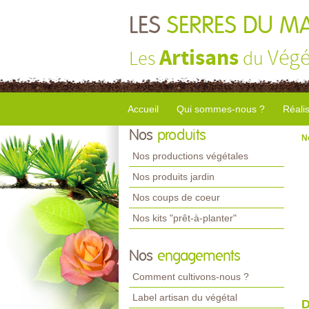
LES
SERRES DU M
Artisans
Végé
Les
du
Accueil
Qui sommes-nous ?
Réali
Nos
produits
N
Nos productions végétales
Nos produits jardin
Nos coups de coeur
Nos kits "prêt-à-planter"
Nos
engagements
Comment cultivons-nous ?
Label artisan du végétal
D