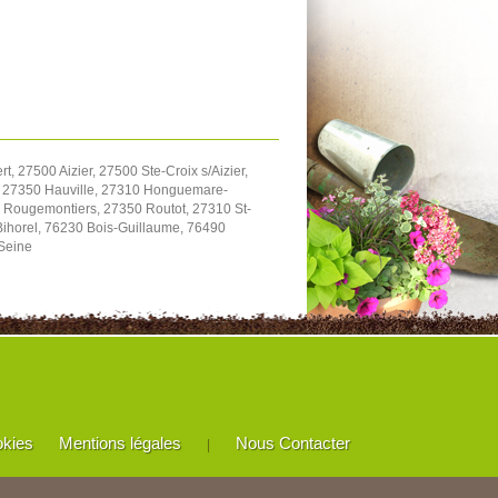
27500 Aizier, 27500 Ste-Croix s/Aizier,
, 27350 Hauville, 27310 Honguemare-
 Rougemontiers, 27350 Routot, 27310 St-
Bihorel, 76230 Bois-Guillaume, 76490
/Seine
okies
Mentions légales
Nous Contacter
|