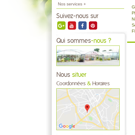
Nos services +
G
P
Suivez-nous sur
N
Se
F
Qui sommes
-nous ?
Nous
situer
Coordonnées
&
Horaires