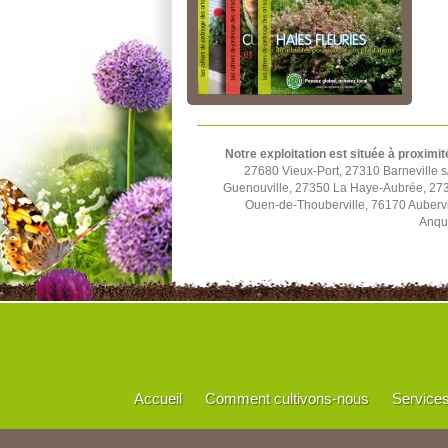
Notre exploitation est située à proximit
27680 Vieux-Port, 27310 Barneville
Guenouville, 27350 La Haye-Aubrée, 273
Ouen-de-Thouberville, 76170 Aubervi
Anque
Accueil
Comment cultivons-nous
Service