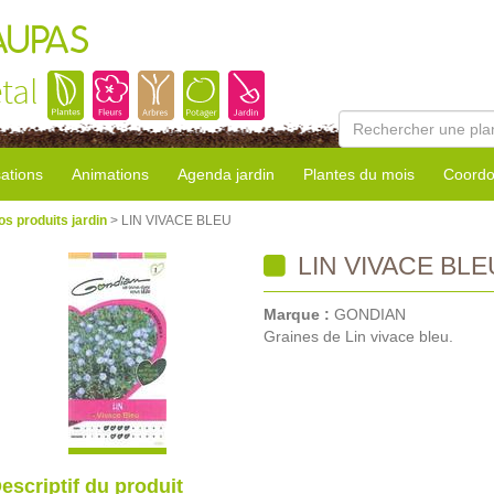
AUPAS
tal
sations
Animations
Agenda jardin
Plantes du mois
Coordo
os produits jardin
> LIN VIVACE BLEU
LIN VIVACE BLE
Marque :
GONDIAN
Graines de Lin vivace bleu.
escriptif du produit