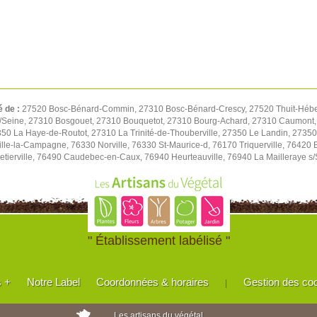
é de :
27520 Bosc-Bénard-Commin, 27310 Bosc-Bénard-Crescy, 27520 Thuit-Hébert, 
 s/Seine, 27310 Bosgouet, 27310 Bouquetot, 27310 Bourg-Achard, 27310 Caumont
50 La Haye-de-Routot, 27310 La Trinité-de-Thouberville, 27350 Le Landin, 27350
lle-la-Campagne, 76330 Norville, 76330 St-Maurice-d, 76170 Triquerville, 76420 
tierville, 76490 Caudebec-en-Caux, 76940 Heurteauville, 76940 La Mailleraye s
" Établissement labélisé "
s +
Notre Label
Coordonnées & horaires
Gestion des co
|
Les artisans du végétal