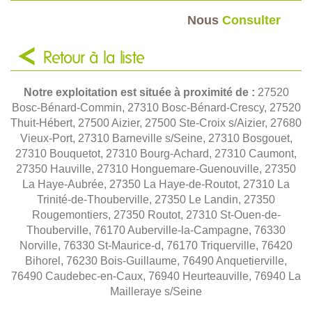
Nous
Consulter
Retour à la liste
Notre exploitation est située à proximité de :
27520
Bosc-Bénard-Commin, 27310 Bosc-Bénard-Crescy, 27520
Thuit-Hébert, 27500 Aizier, 27500 Ste-Croix s/Aizier, 27680
Vieux-Port, 27310 Barneville s/Seine, 27310 Bosgouet,
27310 Bouquetot, 27310 Bourg-Achard, 27310 Caumont,
27350 Hauville, 27310 Honguemare-Guenouville, 27350
La Haye-Aubrée, 27350 La Haye-de-Routot, 27310 La
Trinité-de-Thouberville, 27350 Le Landin, 27350
Rougemontiers, 27350 Routot, 27310 St-Ouen-de-
Thouberville, 76170 Auberville-la-Campagne, 76330
Norville, 76330 St-Maurice-d, 76170 Triquerville, 76420
Bihorel, 76230 Bois-Guillaume, 76490 Anquetierville,
76490 Caudebec-en-Caux, 76940 Heurteauville, 76940 La
Mailleraye s/Seine