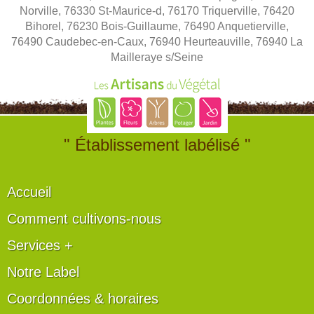
Norville, 76330 St-Maurice-d, 76170 Triquerville, 76420
Bihorel, 76230 Bois-Guillaume, 76490 Anquetierville,
76490 Caudebec-en-Caux, 76940 Heurteauville, 76940 La
Mailleraye s/Seine
" Établissement labélisé "
Accueil
Comment cultivons-nous
Services +
Notre Label
Coordonnées & horaires