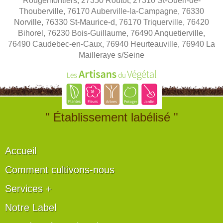
Rougemontiers, 27350 Routot, 27310 St-Ouen-de-
Thouberville, 76170 Auberville-la-Campagne, 76330
Norville, 76330 St-Maurice-d, 76170 Triquerville, 76420
Bihorel, 76230 Bois-Guillaume, 76490 Anquetierville,
76490 Caudebec-en-Caux, 76940 Heurteauville, 76940 La
Mailleraye s/Seine
" Établissement labélisé "
Accueil
Comment cultivons-nous
Services +
Notre Label