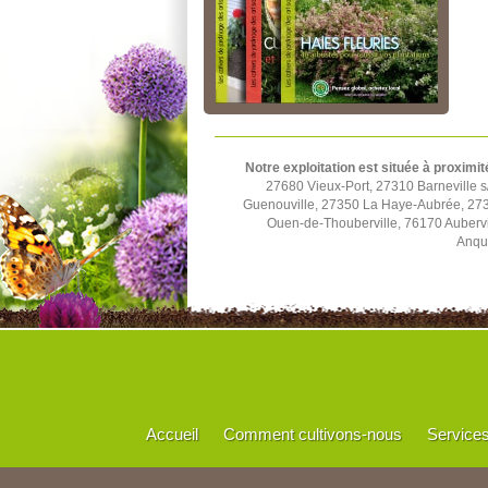
Notre exploitation est située à proximit
27680 Vieux-Port, 27310 Barneville
Guenouville, 27350 La Haye-Aubrée, 273
Ouen-de-Thouberville, 76170 Aubervi
Anque
Accueil
Comment cultivons-nous
Service