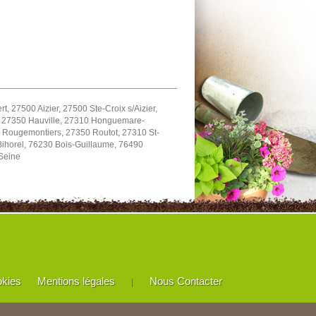
27500 Aizier, 27500 Ste-Croix s/Aizier,
, 27350 Hauville, 27310 Honguemare-
 Rougemontiers, 27350 Routot, 27310 St-
Bihorel, 76230 Bois-Guillaume, 76490
/Seine
okies
Mentions légales
Nous Contacter
|