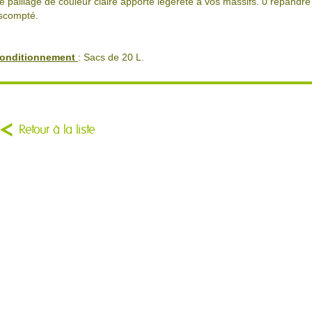
e paillage de couleur claire apporte légèreté à vos massifs. 0 répandre
scompté.
onditionnement
: Sacs de 20 L.
Retour à la liste