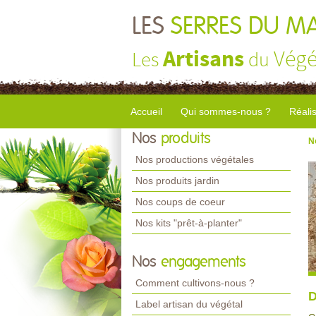
LES
SERRES DU M
Artisans
Végé
Les
du
Accueil
Qui sommes-nous ?
Réali
Nos
produits
N
Nos productions végétales
Nos produits jardin
Nos coups de coeur
Nos kits "prêt-à-planter"
Nos
engagements
Comment cultivons-nous ?
D
Label artisan du végétal