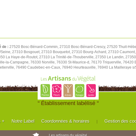
é de :
27520 Bosc-Bénard-Commin, 27310 Bosc-Bénard-Crescy, 27520 Thuit-Hébert, 
 s/Seine, 27310 Bosgouet, 27310 Bouquetot, 27310 Bourg-Achard, 27310 Caumont
50 La Haye-de-Routot, 27310 La Trinité-de-Thouberville, 27350 Le Landin, 27350
lle-la-Campagne, 76330 Norville, 76330 St-Maurice-d, 76170 Triquerville, 76420 
tierville, 76490 Caudebec-en-Caux, 76940 Heurteauville, 76940 La Mailleraye s
" Établissement labélisé "
s +
Notre Label
Coordonnées & horaires
Gestion des co
|
Les artisans du végétal