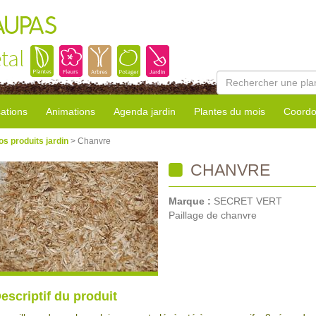
AUPAS
tal
sations
Animations
Agenda jardin
Plantes du mois
Coordo
os produits jardin
> Chanvre
CHANVRE
Marque :
SECRET VERT
Paillage de chanvre
escriptif du produit