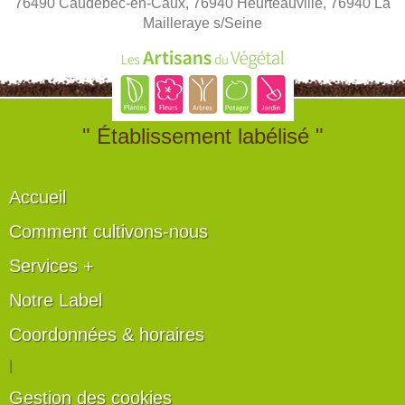
76490 Caudebec-en-Caux, 76940 Heurteauville, 76940 La
Mailleraye s/Seine
" Établissement labélisé "
Accueil
Comment cultivons-nous
Services +
Notre Label
Coordonnées & horaires
|
Gestion des cookies