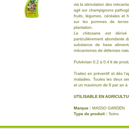
via la stimulation des mécanis
agit sur champignons pathogèn
fruits, légumes, céréales et 
sur les pommes de terres
plantation.
Le chitosane est dérivé 
particulièrement abondante d
substance de base alimenta
mécanismes de défenses natur
Pulvériser 0.2 à 0.4 lt de prod
Traitez en préventif et dès l
maladies. Toutes les deux s
et un maximum de 8 par an à i
UTILISABLE EN AGRICULT
Marque :
MASSO GARDEN
Type de produit :
Soins