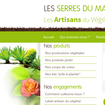
LES
SERRES DU M
Artisans
Végé
Les
du
Accueil
Qui sommes-nous ?
Réali
Nos
produits
Nos productions végétales
Nos produits jardin
Nos coups de coeur
Nos kits "prêt-à-planter"
Nos
engagements
Comment cultivons-nous ?
Label artisan du végétal