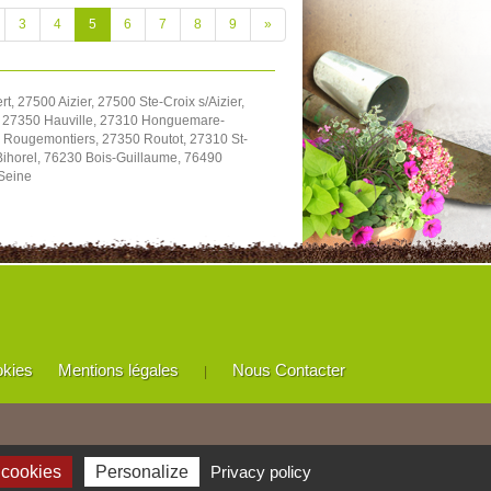
3
4
5
6
7
8
9
»
27500 Aizier, 27500 Ste-Croix s/Aizier,
, 27350 Hauville, 27310 Honguemare-
 Rougemontiers, 27350 Routot, 27310 St-
Bihorel, 76230 Bois-Guillaume, 76490
/Seine
okies
Mentions légales
Nous Contacter
|
 cookies
Personalize
Privacy policy