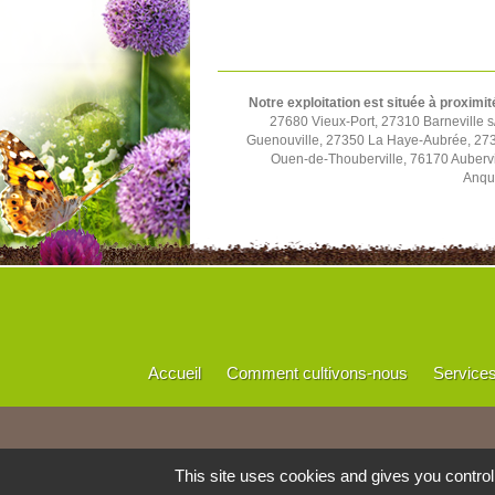
Notre exploitation est située à proximit
27680 Vieux-Port, 27310 Barneville
Guenouville, 27350 La Haye-Aubrée, 273
Ouen-de-Thouberville, 76170 Aubervi
Anque
Accueil
Comment cultivons-nous
Service
This site uses cookies and gives you contro