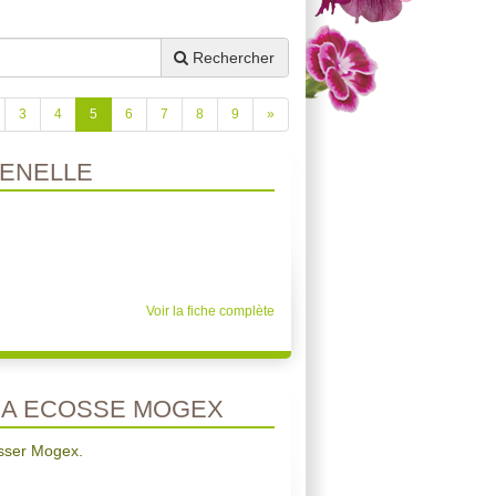
Rechercher
3
4
5
6
7
8
9
»
ENELLE
Voir la fiche complète
 A ECOSSE MOGEX
osser Mogex.