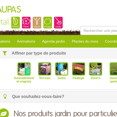
AUPAS
tal
sations
Animations
Agenda jardin
Plantes du mois
Coordo
Affiner par type de produits
Amendement
Terreau
Soins
Paillage
Divers
Gazo
et engrais
pelo
Que souhaitez-vous-faire?
Nos produits jardin pour particulie