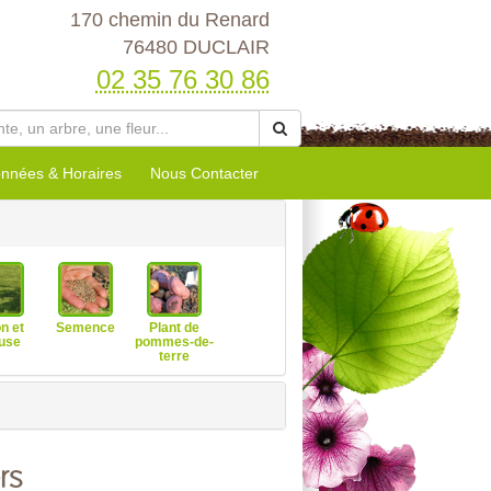
170 chemin du Renard
76480 DUCLAIR
02 35 76 30 86
nnées & Horaires
Nous Contacter
n et
Semence
Plant de
use
pommes-de-
terre
rs