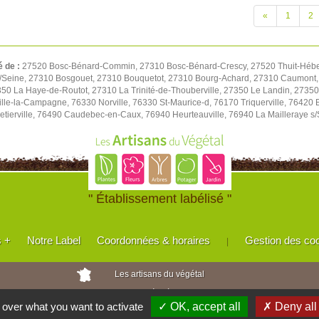
«
1
2
é de :
27520 Bosc-Bénard-Commin, 27310 Bosc-Bénard-Crescy, 27520 Thuit-Hébert, 
 s/Seine, 27310 Bosgouet, 27310 Bouquetot, 27310 Bourg-Achard, 27310 Caumont
50 La Haye-de-Routot, 27310 La Trinité-de-Thouberville, 27350 Le Landin, 27350
lle-la-Campagne, 76330 Norville, 76330 St-Maurice-d, 76170 Triquerville, 76420 
tierville, 76490 Caudebec-en-Caux, 76940 Heurteauville, 76940 La Mailleraye s
" Établissement labélisé "
s +
Notre Label
Coordonnées & horaires
Gestion des co
|
Les artisans du végétal
Horticulteurs et pépinièristes de France
l over what you want to activate
✓ OK, accept all
✗ Deny all
Réalisé avec
WEB
Enseignes