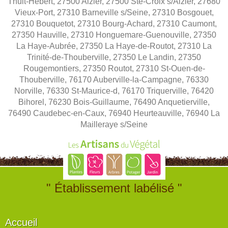
Thuit-Hébert, 27500 Aizier, 27500 Ste-Croix s/Aizier, 27680
Vieux-Port, 27310 Barneville s/Seine, 27310 Bosgouet,
27310 Bouquetot, 27310 Bourg-Achard, 27310 Caumont,
27350 Hauville, 27310 Honguemare-Guenouville, 27350
La Haye-Aubrée, 27350 La Haye-de-Routot, 27310 La
Trinité-de-Thouberville, 27350 Le Landin, 27350
Rougemontiers, 27350 Routot, 27310 St-Ouen-de-
Thouberville, 76170 Auberville-la-Campagne, 76330
Norville, 76330 St-Maurice-d, 76170 Triquerville, 76420
Bihorel, 76230 Bois-Guillaume, 76490 Anquetierville,
76490 Caudebec-en-Caux, 76940 Heurteauville, 76940 La
Mailleraye s/Seine
" Établissement labélisé "
Accueil