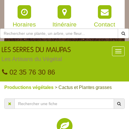
Horaires
Itinéraire
Contact
LES
SERRES DU MAUPAS
Toggl
navig
Les Artisans du Végétal
02 35 76 30 86
Productions végétales
> Cactus et Plantes grasses