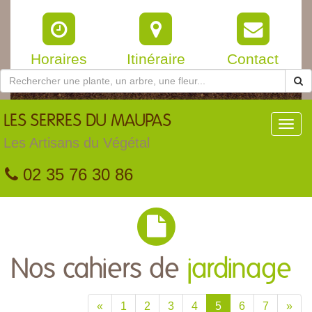
Horaires
Itinéraire
Contact
LES
SERRES DU MAUPAS
Toggl
navig
Les Artisans du Végétal
02 35 76 30 86
Nos cahiers de
jardinage
«
1
2
3
4
5
6
7
»