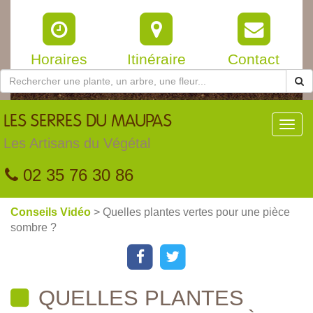
Horaires
Itinéraire
Contact
LES
SERRES DU MAUPAS
Toggl
navig
Les Artisans du Végétal
02 35 76 30 86
Conseils Vidéo
> Quelles plantes vertes pour une pièce
sombre ?
QUELLES PLANTES