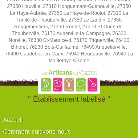
27350 Hauville, 27310 Honguemare-Guenouville, 27350
La Haye-Aubrée, 27350 La Haye-de-Routot, 27310 La
Trinité-de-Thouberville, 27350 Le Landin, 27350
Rougemontiers, 27350 Routot, 27310 St-Ouen-de-
Thouberville, 76170 Auberville-la-Campagne, 76330
Norville, 76330 St-Maurice-d, 76170 Triquerville, 76420
Bihorel, 76230 Bois-Guillaume, 76490 Anquetierville,
76490 Caudebec-en-Caux, 76940 Heurteauville, 76940 La
Mailleraye s/Seine
" Établissement labélisé "
Accueil
Comment cultivons-nous