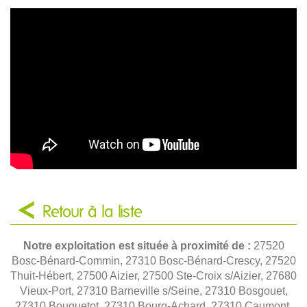
Retour à la liste
Notre exploitation est située à proximité de :
27520
Bosc-Bénard-Commin, 27310 Bosc-Bénard-Crescy, 27520
Thuit-Hébert, 27500 Aizier, 27500 Ste-Croix s/Aizier, 27680
Vieux-Port, 27310 Barneville s/Seine, 27310 Bosgouet,
27310 Bouquetot, 27310 Bourg-Achard, 27310 Caumont,