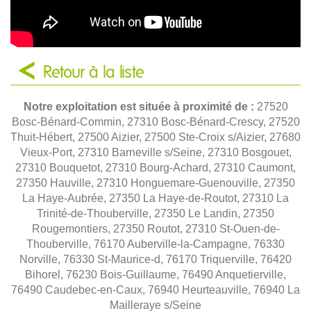
Retour à la liste
Notre exploitation est située à proximité de :
27520
Bosc-Bénard-Commin, 27310 Bosc-Bénard-Crescy, 27520
Thuit-Hébert, 27500 Aizier, 27500 Ste-Croix s/Aizier, 27680
Vieux-Port, 27310 Barneville s/Seine, 27310 Bosgouet,
27310 Bouquetot, 27310 Bourg-Achard, 27310 Caumont,
27350 Hauville, 27310 Honguemare-Guenouville, 27350
La Haye-Aubrée, 27350 La Haye-de-Routot, 27310 La
Trinité-de-Thouberville, 27350 Le Landin, 27350
Rougemontiers, 27350 Routot, 27310 St-Ouen-de-
Thouberville, 76170 Auberville-la-Campagne, 76330
Norville, 76330 St-Maurice-d, 76170 Triquerville, 76420
Bihorel, 76230 Bois-Guillaume, 76490 Anquetierville,
76490 Caudebec-en-Caux, 76940 Heurteauville, 76940 La
Mailleraye s/Seine