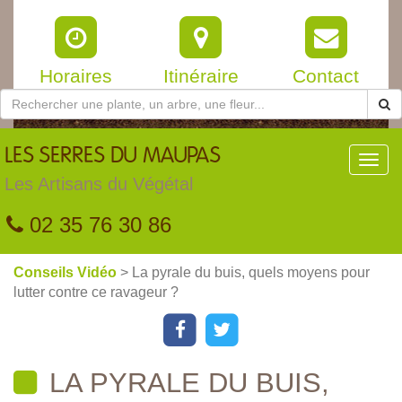
Horaires
Itinéraire
Contact
LES
SERRES DU MAUPAS
Toggl
navig
Les Artisans du Végétal
02 35 76 30 86
Conseils Vidéo
> La pyrale du buis, quels moyens pour
lutter contre ce ravageur ?
LA PYRALE DU BUIS,