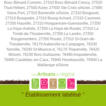
Bosc-Bénard-Commin, 27310 Bosc-Bénard-Crescy, 27520
Thuit-Hébert, 27500 Aizier, 27500 Ste-Croix s/Aizier, 27680
Vieux-Port, 27310 Barneville s/Seine, 27310 Bosgouet,
27310 Bouquetot, 27310 Bourg-Achard, 27310 Caumont,
27350 Hauville, 27310 Honguemare-Guenouville, 27350
La Haye-Aubrée, 27350 La Haye-de-Routot, 27310 La
Trinité-de-Thouberville, 27350 Le Landin, 27350
Rougemontiers, 27350 Routot, 27310 St-Ouen-de-
Thouberville, 76170 Auberville-la-Campagne, 76330
Norville, 76330 St-Maurice-d, 76170 Triquerville, 76420
Bihorel, 76230 Bois-Guillaume, 76490 Anquetierville,
76490 Caudebec-en-Caux, 76940 Heurteauville, 76940 La
Mailleraye s/Seine
" Établissement labélisé "