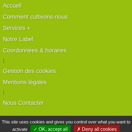
Accueil
Comment cultivons-nous
Services +
Notre Label
Coordonnées & horaires
|
Gestion des cookies
Mentions légales
|
Nous Contacter
Les artisans du végétal
This site uses cookies and gives you control over what you want to
activate
✓ OK, accept all
✗ Deny all cookies
Horticulteurs et pépinièristes de France