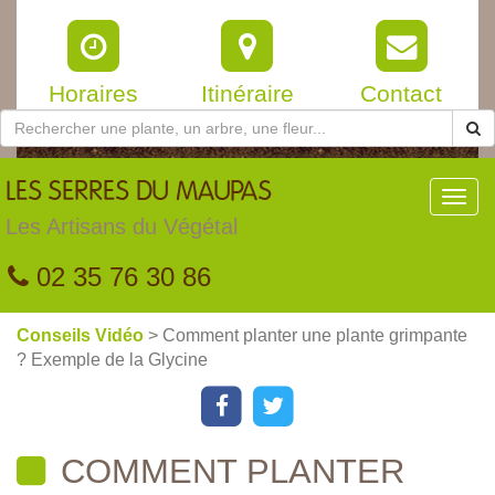
Horaires
Itinéraire
Contact
LES
SERRES DU MAUPAS
Toggl
navig
Les Artisans du Végétal
02 35 76 30 86
Conseils Vidéo
> Comment planter une plante grimpante
? Exemple de la Glycine
COMMENT PLANTER