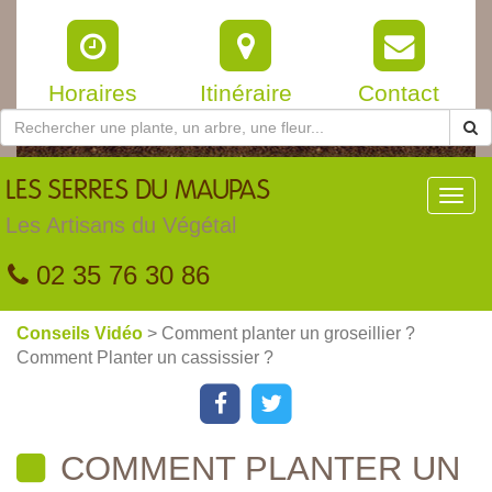
Horaires
Itinéraire
Contact
LES
SERRES DU MAUPAS
Toggl
navig
Les Artisans du Végétal
02 35 76 30 86
Conseils Vidéo
> Comment planter un groseillier ?
Comment Planter un cassissier ?
COMMENT PLANTER UN