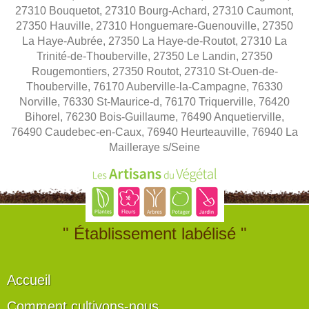
27310 Bouquetot, 27310 Bourg-Achard, 27310 Caumont,
27350 Hauville, 27310 Honguemare-Guenouville, 27350
La Haye-Aubrée, 27350 La Haye-de-Routot, 27310 La
Trinité-de-Thouberville, 27350 Le Landin, 27350
Rougemontiers, 27350 Routot, 27310 St-Ouen-de-
Thouberville, 76170 Auberville-la-Campagne, 76330
Norville, 76330 St-Maurice-d, 76170 Triquerville, 76420
Bihorel, 76230 Bois-Guillaume, 76490 Anquetierville,
76490 Caudebec-en-Caux, 76940 Heurteauville, 76940 La
Mailleraye s/Seine
" Établissement labélisé "
Accueil
Comment cultivons-nous