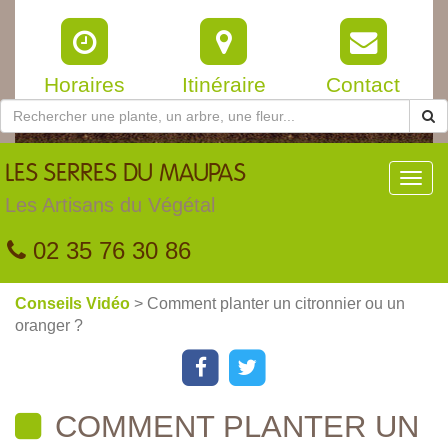
Horaires
Itinéraire
Contact
LES
SERRES DU MAUPAS
Toggl
navig
Les Artisans du Végétal
02 35 76 30 86
Conseils Vidéo
> Comment planter un citronnier ou un
oranger ?
COMMENT PLANTER UN