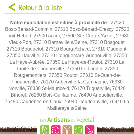
Retour à la liste
Notre exploitation est située à proximité de :
27520
Bosc-Bénard-Commin, 27310 Bosc-Bénard-Crescy, 27520
Thuit-Hébert, 27500 Aizier, 27500 Ste-Croix s/Aizier, 27680
Vieux-Port, 27310 Barneville s/Seine, 27310 Bosgouet,
27310 Bouquetot, 27310 Bourg-Achard, 27310 Caumont,
27350 Hauville, 27310 Honguemare-Guenouville, 27350
La Haye-Aubrée, 27350 La Haye-de-Routot, 27310 La
Trinité-de-Thouberville, 27350 Le Landin, 27350
Rougemontiers, 27350 Routot, 27310 St-Ouen-de-
Thouberville, 76170 Auberville-la-Campagne, 76330
Norville, 76330 St-Maurice-d, 76170 Triquerville, 76420
Bihorel, 76230 Bois-Guillaume, 76490 Anquetierville,
76490 Caudebec-en-Caux, 76940 Heurteauville, 76940 La
Mailleraye s/Seine