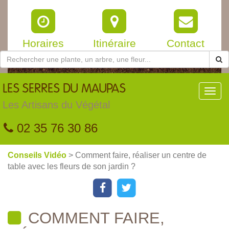
Horaires
Itinéraire
Contact
LES
SERRES DU MAUPAS
Toggl
navig
Les Artisans du Végétal
02 35 76 30 86
Conseils Vidéo
> Comment faire, réaliser un centre de
table avec les fleurs de son jardin ?
COMMENT FAIRE,