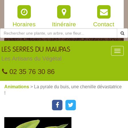
Horaires
Itinéraire
Contact
LES
SERRES DU MAUPAS
Toggl
navig
Les Artisans du Végétal
02 35 76 30 86
Animations
> La pyrale du buis, une chenille dévastatrice
!