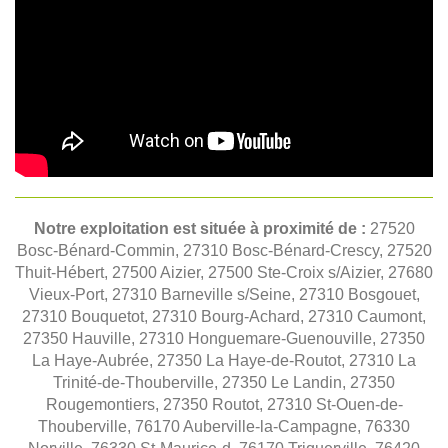
Notre exploitation est située à proximité de :
27520
Bosc-Bénard-Commin, 27310 Bosc-Bénard-Crescy, 27520
Thuit-Hébert, 27500 Aizier, 27500 Ste-Croix s/Aizier, 27680
Vieux-Port, 27310 Barneville s/Seine, 27310 Bosgouet,
27310 Bouquetot, 27310 Bourg-Achard, 27310 Caumont,
27350 Hauville, 27310 Honguemare-Guenouville, 27350
La Haye-Aubrée, 27350 La Haye-de-Routot, 27310 La
Trinité-de-Thouberville, 27350 Le Landin, 27350
Rougemontiers, 27350 Routot, 27310 St-Ouen-de-
Thouberville, 76170 Auberville-la-Campagne, 76330