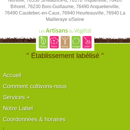
Norville, 76330 St-Maurice-d, 76170 Triquerville, 76420
Bihorel, 76230 Bois-Guillaume, 76490 Anquetierville,
76490 Caudebec-en-Caux, 76940 Heurteauville, 76940 La
Mailleraye s/Seine
" Établissement labélisé "
Accueil
Comment cultivons-nous
Services +
Notre Label
Coordonnées & horaires
|